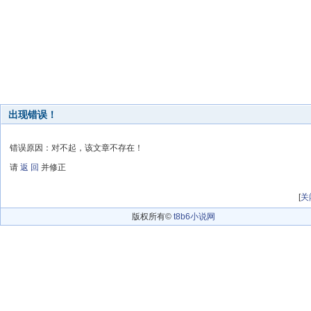
出现错误！
错误原因：对不起，该文章不存在！
请
返 回
并修正
[
关
版权所有©
t8b6小说网