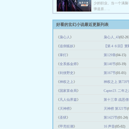
少的职业。当一个满脑子
弹道原... ...
好看的玄幻小说最近更新列表
《
枭心人
》
枭心人_43
(02-26
《
追倒狐妖
》
【第４６回】實
《
掌灯
》
第129章
(04-15)
《
全系炼金师
》
第146节
(03-19)
《
剑侠野史
》
第167节
(01-01)
《
神权之上
》
神权之上 第720
《
国家算命局
》
Capter23. 二年
《
凡人仙界篇
》
第十三章 战恶僧
《
灭神榜
》
灭神榜 第321节
(
《
圣狱
》
第1425节
(01-24)
《
甲壳狂潮
》
16 声音
(05-02)