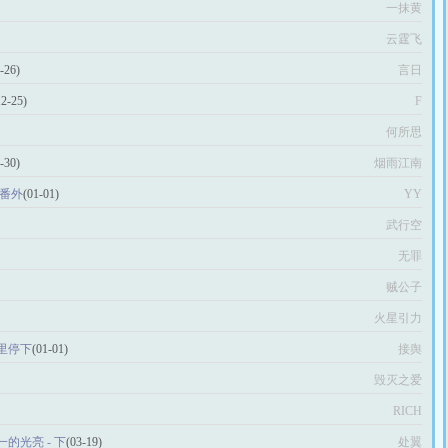
一抹黄
云霆飞
-26)
言日
12-25)
F
何所思
-30)
烟雨江南
 番外
(01-01)
YY
武行空
无罪
贼公子
火星引力
里停下
(01-01)
接舆
毁灭之爱
RICH
的光亮 - 下
(03-19)
处翼