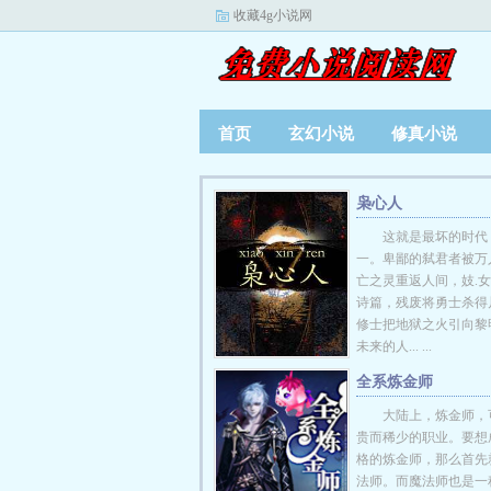
收藏4g小说网
首页
玄幻小说
修真小说
枭心人
这就是最坏的时代
一。卑鄙的弑君者被万
亡之灵重返人间，妓.
诗篇，残废将勇士杀得
修士把地狱之火引向黎
未来的人... ...
全系炼金师
大陆上，炼金师，
贵而稀少的职业。要想
格的炼金师，那么首先
法师。而魔法师也是一