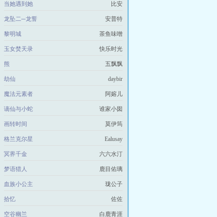
当她遇到她
比安
龙坠二─龙誓
安普特
黎明城
茶鱼味噌
玉女焚天录
快乐时光
熊
五飘飘
劫仙
daybir
魔法元素者
阿嫆儿
谪仙与小蛇
谁家小囡
画转时间
莫伊筠
格兰克尔星
Ealusay
冥界千金
六六水汀
梦语猎人
鹿目佑璃
血族小公主
珑公子
拾忆
佐佐
空谷幽兰
白鹿青涯