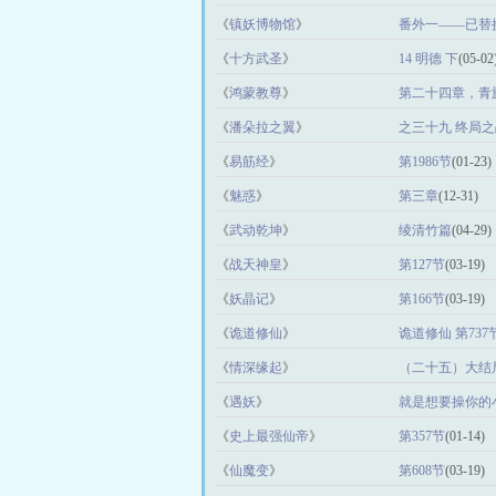
《
镇妖博物馆
》
番外一——已替
《
十方武圣
》
14 明德 下
(05-02
《
鸿蒙教尊
》
第二十四章，青
《
潘朵拉之翼
》
之三十九 终局之
《
易筋经
》
第1986节
(01-23)
《
魅惑
》
第三章
(12-31)
《
武动乾坤
》
绫清竹篇
(04-29)
《
战天神皇
》
第127节
(03-19)
《
妖晶记
》
第166节
(03-19)
《
诡道修仙
》
诡道修仙 第737
《
情深缘起
》
（二十五）大结
《
遇妖
》
就是想要操你的小
《
史上最强仙帝
》
第357节
(01-14)
《
仙魔变
》
第608节
(03-19)