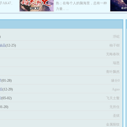
AK47、
热；在每个人的脑海里，总有一种
力量... ...
)
浮砣
驗品
(12-25)
柚子樹
无晦春秋
瑞恩
青叶飘然
节
(01-28)
缘分0
之后
(12-29)
Aguo
2
(05-02)
飞天土鳖
01-20)
无所住
圣狱
金属裂纹