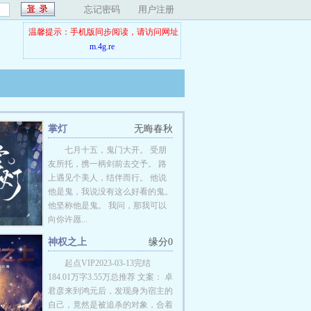
忘记密码
用户注册
温馨提示：手机版同步阅读，请访问网址
m.4g.re
掌灯
无晦春秋
七月十五，鬼门大开。 受朋
友所托，携一柄剑前去交予。 路
上遇见个美人，结伴而行。 他说
他是鬼，我说没有这么好看的鬼。
他坚称他是鬼。 我问，那我可以
向你许愿...
神权之上
缘分0
起点VIP2023-03-13完结
184.01万字3.55万总推荐 文案： 卓
君彦来到鸿元后，发现身为宿主的
自己，竟然是被追杀的对象，合着