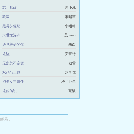
忘川邮政
周小洮
狼啸
李昭苇
黑雾侏儸纪
李昭苇
末世之深渊
茧mayu
遇見美好的你
未白
龙坠
安普特
无痕的不寂寞
劬雪
水晶与王冠
沫晨优
抱走女主前任
楼兰经年
龙的传说
藏澈
者欣赏。