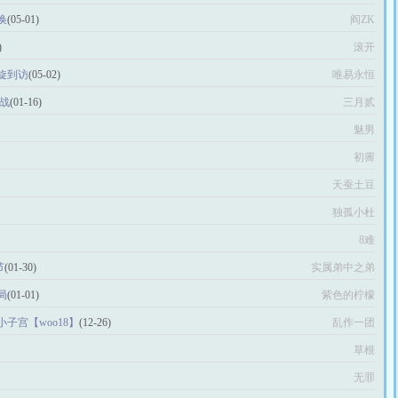
换
(05-01)
阎ZK
)
滚开
旋到访
(05-02)
唯易永恒
战
(01-16)
三月贰
魅男
初霽
天蚕土豆
独孤小杜
8难
节
(01-30)
实属弟中之弟
局
(01-01)
紫色的柠檬
子宫【woo18】
(12-26)
乱作一团
草根
无罪