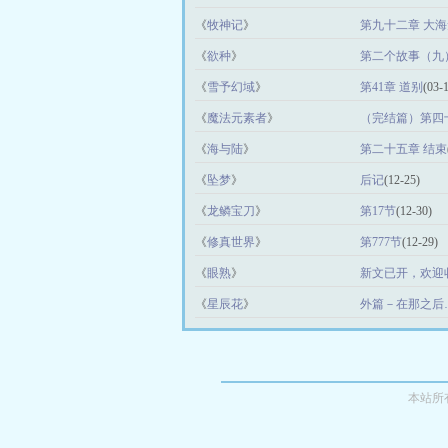
《
牧神记
》
第九十二章 大
《
欲种
》
第二个故事（九
《
雪予幻域
》
第41章 道别
(03-
《
魔法元素者
》
（完结篇）第四
《
海与陆
》
第二十五章 结束
《
坠梦
》
后记
(12-25)
《
龙鳞宝刀
》
第17节
(12-30)
《
修真世界
》
第777节
(12-29)
《
眼熟
》
新文已开，欢迎
《
星辰花
》
外篇－在那之后
本站所