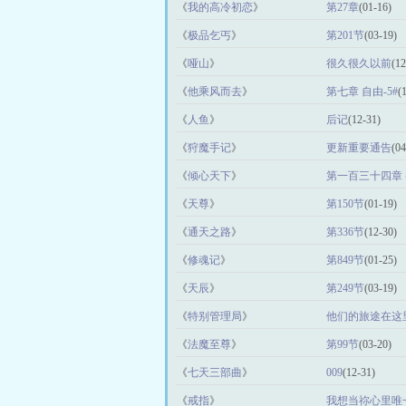
《
我的高冷初恋
》
第27章
(01-16)
《
极品乞丐
》
第201节
(03-19)
《
哑山
》
很久很久以前
(12
《
他乘风而去
》
第七章 自由-5#
(
《
人鱼
》
后记
(12-31)
《
狩魔手记
》
更新重要通告
(04
《
倾心天下
》
第一百三十四章
《
天尊
》
第150节
(01-19)
《
通天之路
》
第336节
(12-30)
《
修魂记
》
第849节
(01-25)
《
天辰
》
第249节
(03-19)
《
特别管理局
》
他们的旅途在这
《
法魔至尊
》
第99节
(03-20)
《
七天三部曲
》
009
(12-31)
《
戒指
》
我想当祢心里唯一