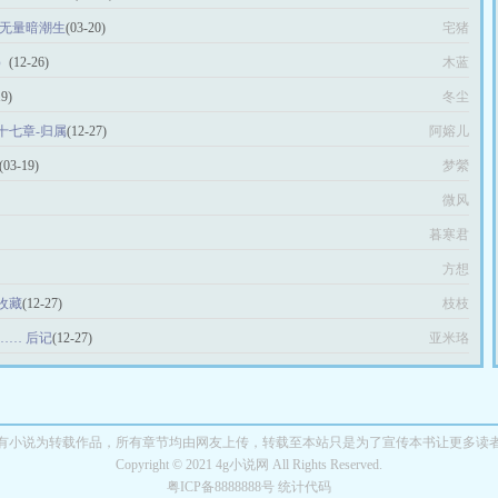
海无量暗潮生
(03-20)
宅猪
）
(12-26)
木蓝
19)
冬尘
十七章-归属
(12-27)
阿嫆儿
(03-19)
梦縈
微风
暮寒君
方想
收藏
(12-27)
枝枝
…… 后记
(12-27)
亚米珞
有小说为转载作品，所有章节均由网友上传，转载至本站只是为了宣传本书让更多读
Copyright © 2021 4g小说网 All Rights Reserved.
粤ICP备8888888号 统计代码