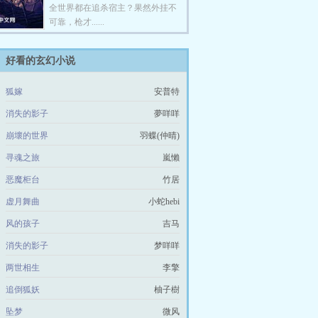
全世界都在追杀宿主？果然外挂不
可靠，枪才......
好看的玄幻小说
狐嫁
安普特
消失的影子
夢咩咩
崩壞的世界
羽蝶(仲晴)
寻魂之旅
嵐懶
恶魔柜台
竹居
虚月舞曲
小蛇hebi
风的孩子
吉马
消失的影子
梦咩咩
两世相生
李擎
追倒狐妖
柚子樹
坠梦
微风