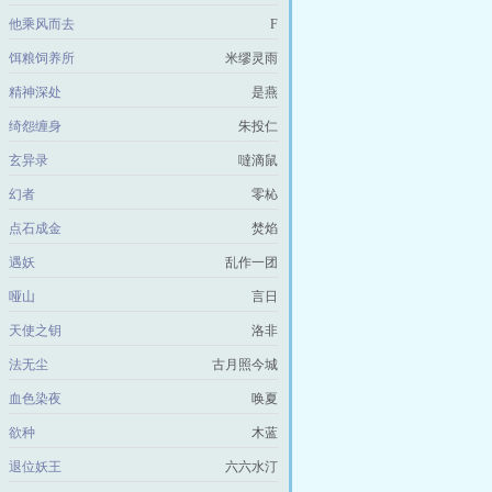
他乘风而去
F
饵粮饲养所
米缪灵雨
精神深处
是燕
绮怨缠身
朱投仁
玄异录
噠滴鼠
幻者
零杺
点石成金
焚焰
遇妖
乱作一团
哑山
言日
天使之钥
洛非
法无尘
古月照今城
血色染夜
唤夏
欲种
木蓝
退位妖王
六六水汀