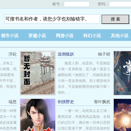
账号：
密码：
搜 索
都市小说
穿越小说
网游小说
科幻小说
其他小说
浮砣
追倒狐妖
柚子樹
，没有之
她是人類，他是妖。可是她從
人称颂，死
小就一直喜歡他，是六歲？還是七
女高唱爱情
歲開始呢？她都忘了，但她就是從
片甲不留，
小就一直追著他跑。別人都說他冷
明，而遗失
冰冰，可是她卻覺得他好吸引喔！
他的... ...
瑞恩
剑侠野史
青叶飘然
可谓一种尊
一箫一剑，叱咤风云走江湖；
成为一个合
蓦然回首，帘卷西风品孤独。在我
就必须是魔
们的记忆中，偶尔有一些奇幻思想
种高贵而稀
让我们置身于梦，那是武侠迷的狂