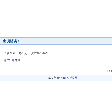
出现错误！
错误原因：对不起，该文章不存在！
请
返 回
并修正
[
关
版权所有©
t8b6小说网