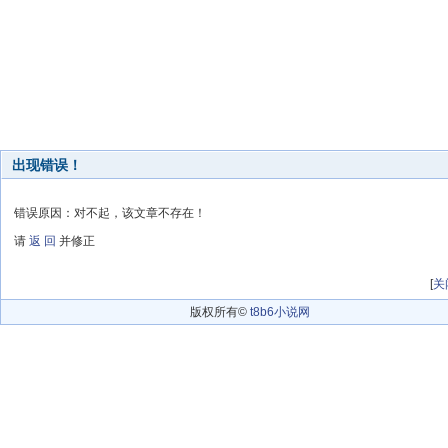
出现错误！
错误原因：对不起，该文章不存在！
请
返 回
并修正
[
关
版权所有©
t8b6小说网