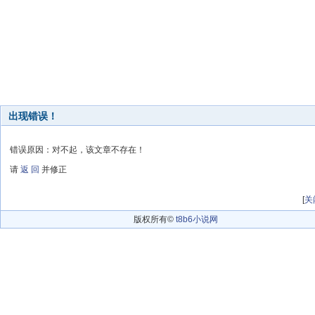
出现错误！
错误原因：对不起，该文章不存在！
请
返 回
并修正
[
关
版权所有©
t8b6小说网